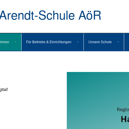
rendt-Schule AöR
rinnen
Für Betriebe & Einrichtungen
Unsere Schule
ital!